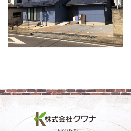
〒963-0205