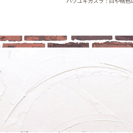
ハツユキカズラ：白や桃色