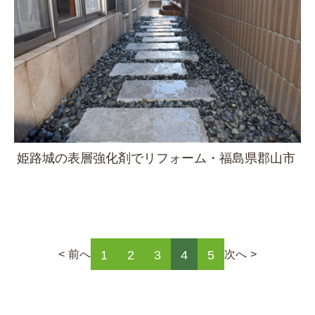
姫路城の表層強化剤でリフォーム・福島県郡山市
前へ
次へ
1
2
3
4
5